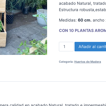
acabado Natural, tratad
Estructura robusta,estab
Medidas:
60 cm.
ancho
CON 10 PLANTAS AROM
Huerto
Añadir al carri
Escalera
con
Categoría:
Huertos de Madera
tres
cajones
Plantas
Hidropónicas
cantidad
era calidad en acabado Natural, tratado e impermeabi